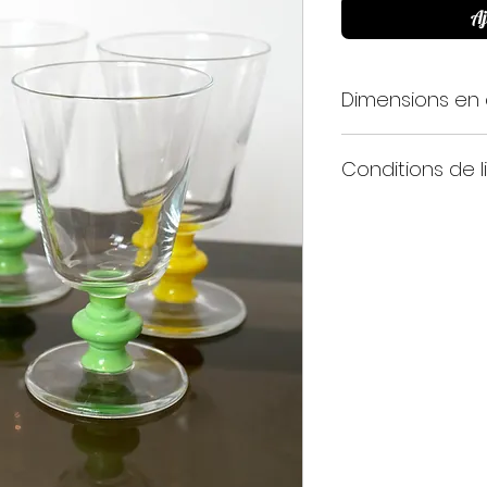
Aj
Dimensions en
H13 x D8
Conditions de l
À retirer sur plac
Livraison dans tou
Colissimo ou Mond
Il est indispensable
des produits avan
livraison. Si vous 
endommagé, vous
notifier par écrit 
bon de livraison pa
(ne pas cocher d
état"). Vous pouve
Nous ne pourrons 