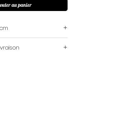
outer au panier
 cm
ivraison
e gratuitement.
te la France/Europe (Par
ial Relay)
 de vérifier l'état du colis et
t la signature du bon de
constatez que le produit est
 devez immédiatement le
en émettant une réserve sur le
pier ou sur le petit appareil
ans ce cas "réception en bon
z également refuser le colis.
accepter a posteriori de