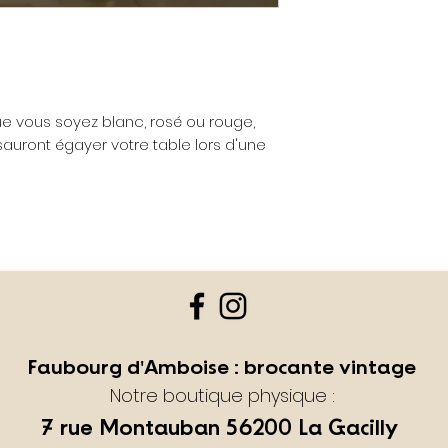
réclamation affére
produits dans le c
d'une réception en
Toute réclamation
Faubourg d'Ambois
ue vous soyez blanc, rosé ou rouge,
suivant la livraison.
sauront égayer votre table lors d'une
Faubourg d'Amboise : brocante vintage
Notre boutique physique :
7 rue Montauban
56200 La Gacilly