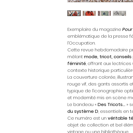
Exemplaire du magazine
Pour 
emblématique de la presse fé
l’Occupation.
Cette revue hebdomadaire pr
mêlant
mode, tricot, conseils
féminité
, offrant aux lectric
contexte historique particulièr
La couverture colorée, illustr
rouge vif, des gants assortis 
typique de l’iconographie opti
et modernité mis en scène malg
Le bandeau «
Des Tricots…
» s
du système D
, essentiels en 
Ce numéro est un
véritable 
objet de collection et bel élém
vintage ou une bibliothèque.