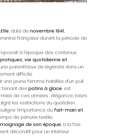
Elle
, daté de
novembre 1941
,
minine française durant la période de
oposait à l’époque des contenus
 pratiques, vie quotidienne et
es une parenthèse de légèreté dans un
ement difficile.
ant une jeune femme habillée d’un pull
et tenant des
patins à glace
, est
miste de ces années : élégance, loisirs
ré les restrictions du quotidien.
ouligne l’importance du
fait-main et
temps de pénurie textile.
témoignage de son époque
, à la fois
ent décoratif pour un intérieur