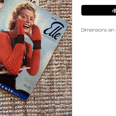
Aj
Dimensions en
H32 x L24