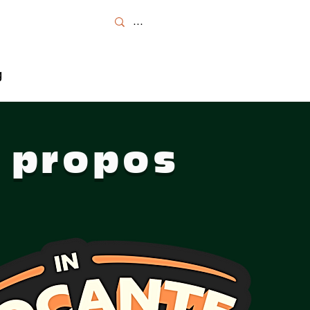
ter
👈
g
 propos