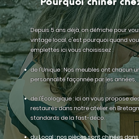
Pourquoi chiner che
Depuis 5 ans déjà, on défriche pour vous
vintage local, c'est pourquoi quand vou
emplettes ici vous choisissez :
de l'Unique : Nos meubles ont chacun un
personnalité façonnée par les années,
de l'Écologique : ici on vous propose de
restaurés dans notre atelier en Bretagn
standards de la fast-déco.
du Local : nos pièces sont chinées dans