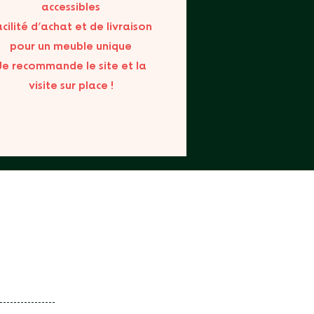
accessibles
acilité d’achat et de livraison
pour un meuble unique
Je recommande le site et la
visite sur place !