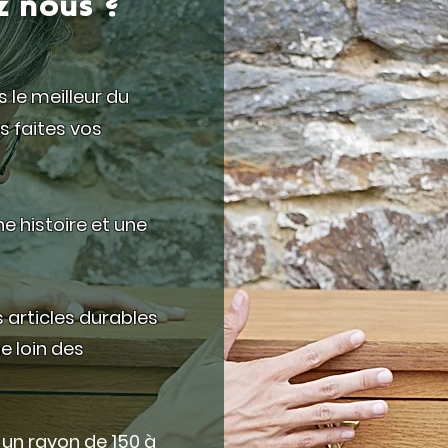
z nous ?
 le meilleur du
s faites vos
e histoire et une
s articles durables
e loin des
 un rayon de 150 à