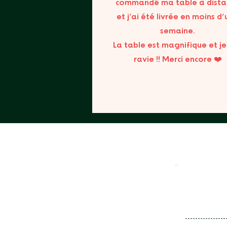
commandé ma table à dista
et j’ai été livrée en moins d
semaine.
La table est magnifique et je
ravie !! Merci encore ❤️