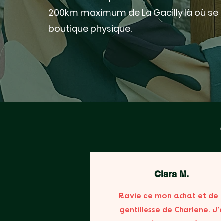
200km maximum de La Gacilly là où se 
boutique physique.
Clara M.
Ravie de mon achat et de 
gentillesse de Charlene. J’